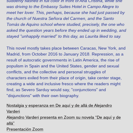
suddenly flashed in full color in front of Ana Cristina, while she
was driving to the Embassy Suites Hotel in Campo Alegre to
meet her lover. This, perhaps, because she had just passed by
the church of Nuestra Señor
a del Ca
rmen, and the Santo
Tomás de Aquino school where studied, precisely, the one who
asked the question years before they ended up in wedding, and
stayed "unhappily married” to this day, as Laurita liked to say.
This novel mostly takes place between Caracas, New York, and
Madrid, from October 2016 to January 2018.
Repressio
n, as a
result of autocratic governments in Latin America, the rise of
populism in S
pain and
the United States, gender and sexual
conflicts, and the collective and personal struggles of
characters exiled from their place of origin, take center stage,
creating a wide and inclusive fresco where the readers might
find, as Severo Sarduy would say, "conjunctions" and
"disjunctions" with their own biography.
Nostalgia y esperanza en De aquí y de allá de Alejandro
Varderi
Alejandro Varderi presenta en Zoom su novela “De aquí y de
allá”
Presentación Zoom