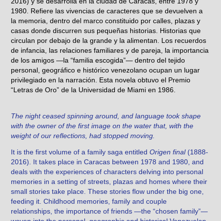
2016) y se desarrolla en la ciudad de Caracas, entre 1978 y
1980. Refiere las vivencias de caracteres que se devuelven a
la memoria, dentro del marco constituido por calles, plazas y
casas donde discurren sus pequeñas historias. Historias que
circulan por debajo de la grande y la alimentan. Los recuerdos
de infancia, las relaciones familiares y de pareja, la importancia
de los amigos —la “familia escogida”— dentro del tejido
personal, geográfico e histórico venezolano ocupan un lugar
privilegiado en la narración. Esta novela obtuvo el Premio
“Letras de Oro” de la Universidad de Miami en 1986.
The night ceased spinning around, and language took shape
with the owner of the first image on the water that, with the
weight of our reflections, had stopped moving.
It is the first volume of a family saga entitled
Origen final
(1888-
2016). It takes place in Caracas between 1978 and 1980, and
deals with the experiences of characters delving into personal
memories in a setting of streets, plazas and homes where their
small stories take place. These stories flow under the big one,
feeding it. Childhood memories, family and couple
relationships, the importance of friends —the “chosen family”—
woven into the personal, geographic and historical Venezuelan