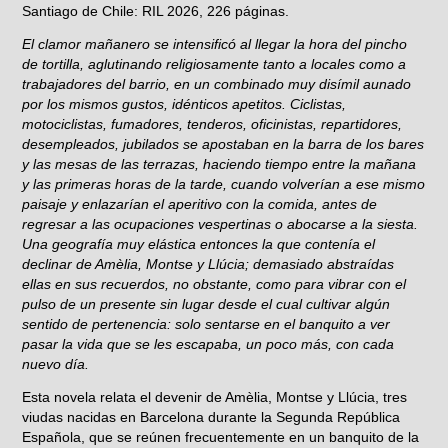
Santiago de Chile: RIL 2026, 226 páginas.
El clamor mañanero se intensificó al llegar la hora del pincho
de tortilla, aglutinando religiosamente tanto a locales como a
trabajadores del barrio, en un combinado muy disímil aunado
por los mismos gustos, idénticos apetitos. Ciclistas,
motociclistas, fumadores, tenderos, oficinistas, repartidores,
desempleados, jubilados se apostaban en la barra de los bares
y las mesas de las terrazas, haciendo tiempo entre la mañana
y las primeras horas de la tarde, cuando volverían a ese mismo
paisaje y enlazarían el aperitivo con la comida, antes de
regresar a las ocupaciones vespertinas o abocarse a la siesta.
Una geografía muy elástica entonces la que contenía el
declinar de Amèlia, Montse y Llúcia; demasiado abstraídas
ellas en sus recuerdos, no obstante, como para vibrar con el
pulso de un presente sin lugar desde el cual cultivar algún
sentido de pertenencia: solo sentarse en el banquito a ver
pasar la vida que se les escapaba, un poco más, con cada
nuevo día.
Esta novela relata el devenir de Amèlia, Montse y Llúcia, tres
viudas nacidas en Barcelona durante la Segunda República
Española, que se reúnen frecuentemente en un banquito de la