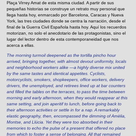
Plaça Virrey Amat de esta misma ciudad. A partir de sus
pequeñas historias se construye un retrato muy personal que
llega hasta hoy, enmarcado por Barcelona, Caracas y Nueva
York, las tres ciudades donde se centra la narración, desde el
final de la Guerra Civil Española hasta hoy. Aquí los recuerdos
motorizan, no solo el anecdotario de las protagonistas, sino el
lugar del lector dentro de esta contemporaneidad que nos
acerca a ellas.
The morning turmoil deepened as the tortilla pincho hour
arrived, bringing together, with almost devout uniformity, locals
and neighborhood workers alike —a highly diverse mix united
by the same tastes and identical appetites. Cyclists,
motorcyclists, smokers, shopkeepers, office workers, delivery
drivers, the unemployed, and retirees lined up at bar counters
and filled the tables on the terraces, to pass the time between
morning and early afternoon, when they would reappear at this
same setting, and join aperitif to lunch, before going back to
their afternoon activities or settle in for a nap. A remarkably
elastic geography, then, encompassed the dimming of Amèlia,
Montse, and Llúcia. Yet they were too absorbed in their
memories to echo the pulse of a present that offered no place
from which to foster a sense of belonging. All that remained